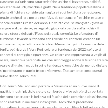
classiche, cui uniscono caratteristiche uniche di leggerezza, solidità,
resistenza ad urti, macchie e graffi. Nella tradizione popolare italiana la
pianta di fichi era considerata magica e i suoi frutti una benedizione,
grazie anche al loro potere nutritivo, da consumare freschi in estate e
secchi durante il resto dell’anno. Un frutto che, se mangiato «giova al
sangue e al pensiero», se regalato giova «alla parola e all’amicizia». Il
colore stesso dei piatti Ficus, poi, regala serenità. Le sfumature di
turchese e lavanda si fondono con il verde dei contorni, creando un
abbinamento perfetto con i bicchieri Memento Synth. La nuance delle
foglie, poi, ricorda il Very Peri, colore di tendenza del 2022 ispirato ai
concetti di coraggio e ripartenza. Un colore che rappresenta la voglia di
osare, l’inventiva personale, ma che simboleggia anche la fusione tra vita
reale e digitale. Il modo in cui le tendenze cromatiche del mondo digitale
si manifestano in quello fisico e viceversa. Esattamente come questi
nuovi decori Touch- MeL.
Con Touch-MeL abbiamo portato la Melamina ad un nuovo livello di
qualità. I nostri piatti, le ciotole con bordo al vivo ed i piatti da portata
riescono a catturare la bellezza e il fascino delle ceramiche classiche, ma
sono realizzati in melamina infrangibile. Tecniche di produzione
innovative ci permettono di ricreare la trama sottile e la brillantezza del