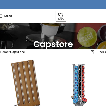
MENU
Capstore
Home
Capstore
Filters