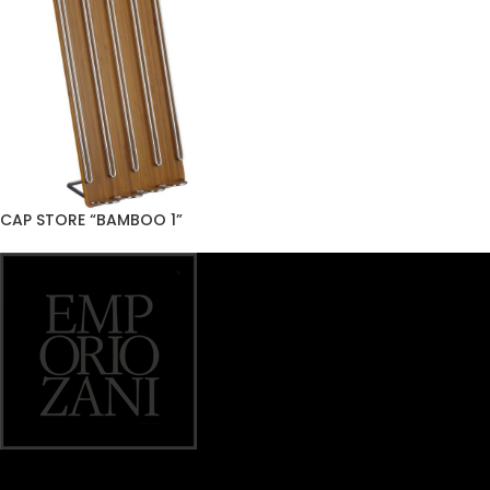
CAP STORE “BAMBOO 1”