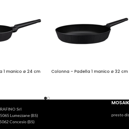
a 1 manico ø 24 cm
Colonna – Padella 1 manico ø 32 cm
MOSAI
RAFINO Srl
presto di
25065 Lumezzane (BS)
5062 Concesio (BS)