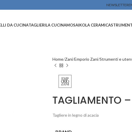
NEWSLETTER
E
LLI DA CUCINA
TAGLIERI
LA CUCINA
MOSAIKO
LA CERAMICA
STRUMENTI
Home
Zani
Emporio Zani
Strumenti e utens
TAGLIAMENTO – 
Tagliere in legno di acacia
BRAND