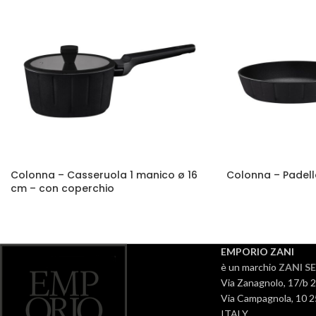
Colonna – Casseruola 1 manico ø 16
Colonna – Padell
cm – con coperchio
EMPORIO ZANI
è un marchio
ZANI SE
Via Zanagnolo, 17/b 
Via Campagnola, 10 2
ITALY