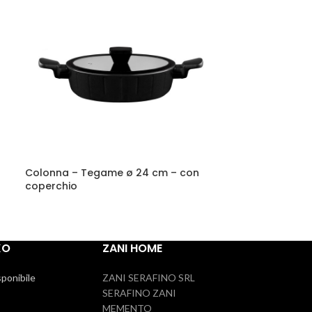
Colonna – Tegame ø 24 cm – con
TAGLIAMENTO 
coperchio
KO
ZANI HOME
sponibile
ZANI SERAFINO SRL
SERAFINO ZANI
MEMENTO