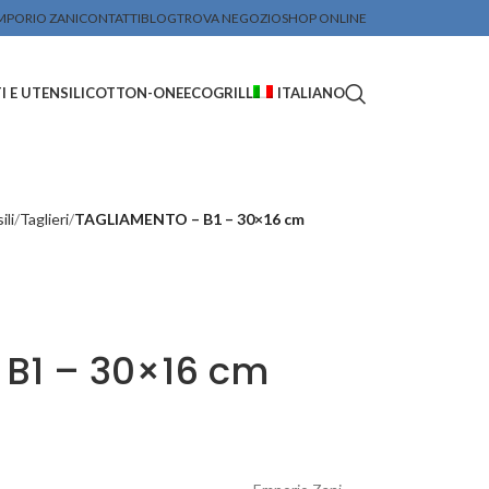
MPORIO ZANI
CONTATTI
BLOG
TROVA NEGOZIO
SHOP ONLINE
 E UTENSILI
COTTON-ONE
ECOGRILL
ITALIANO
ili
Taglieri
TAGLIAMENTO – B1 – 30×16 cm
B1 – 30×16 cm