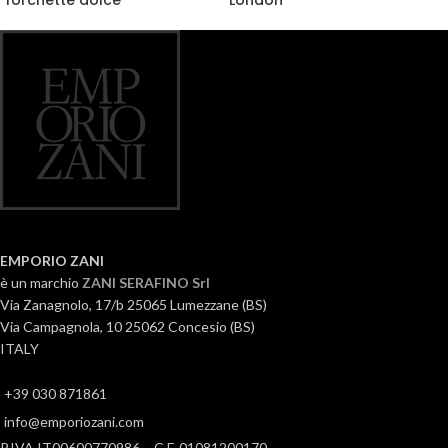
forchette dolce
London
EMPORIO ZANI
è un marchio
ZANI SERAFINO Srl
Via Zanagnolo, 17/b 25065 Lumezzane (BS)
Via Campagnola, 10 25062 Concesio (BS)
ITALY
+39 030 871861
info@emporiozani.com
P.IVA IT00600770986 – C.F. 01081200170