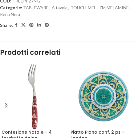
COD:
TRE1PP27N/2
Categorie:
TABLEWARE
,
A tavola
,
TOUCH-MEL - I’M MELAMINE
,
Rena Nera
Share:
Prodotti correlati
Confezione Natale – 4
Piatto Piano conf. 2 pz –