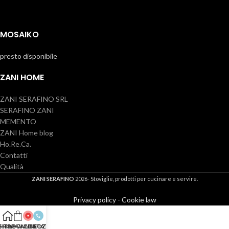
MOSAIKO
presto disponibile
ZANI HOME
ZANI SERAFINO SRL
SERAFINO ZANI
MEMENTO
ZANI Home blog
Ho.Re.Ca.
Contatti
Qualità
ZANI SERAFINO
2026- Stoviglie, prodotti per cucinare e servire.
Privacy policy
-
Cookie law
SHOP ONLINE
Home
TROVA NEGOZIO
CONTATTI