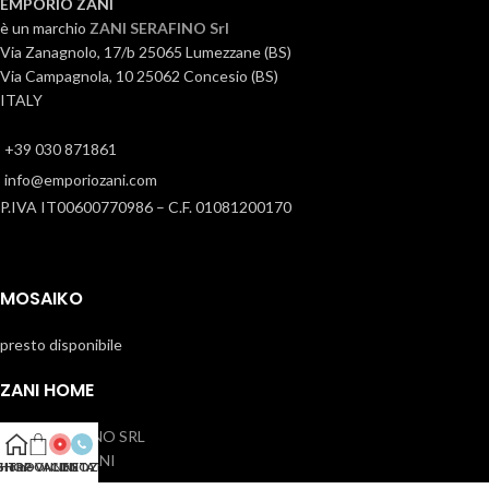
EMPORIO ZANI
è un marchio
ZANI SERAFINO Srl
Via Zanagnolo, 17/b 25065 Lumezzane (BS)
Via Campagnola, 10 25062 Concesio (BS)
ITALY
+39 030 871861
info@emporiozani.com
P.IVA IT00600770986 – C.F. 01081200170
MOSAIKO
presto disponibile
ZANI HOME
ZANI SERAFINO SRL
SERAFINO ZANI
SHOP ONLINE
Home
TROVA NEGOZIO
CONTATTI
MEMENTO