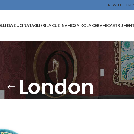
NEWSLETTER
E
LLI DA CUCINA
TAGLIERI
LA CUCINA
MOSAIKO
LA CERAMICA
STRUMENTI
London