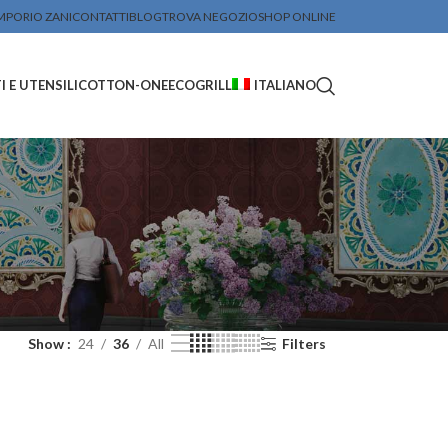
MPORIO ZANI
CONTATTI
BLOG
TROVA NEGOZIO
SHOP ONLINE
 E UTENSILI
COTTON-ONE
ECOGRILL
ITALIANO
Show
24
36
All
Filters