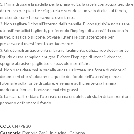
1. Prima di usare la padella per la prima volta, lavatela con acqua tiepida e
detersivo per piatti. Asciugatela e stendete un velo di olio sul fondo,
ripetendo questa operazione ogni tanto.
2. Non tagliare il cibo all’interno dell’utensile. E’ consigliabile non usare
utensili metallici taglienti, preferendo l’impiego di utensili da cucina in
legno, plastica o silicone. Stivare l’utensile con attenzione per
preservare il rivestimento antiaderente
3. Gli utensili antiaderenti si lavano facilmente utilizzando detergente
liquido e una semplice spugna. Evitare l’impiego di utensili abrasivi,
spugne abrasive, pagliette o spazzole metalliche.
4. Non riscaldare mai la padella vuota, utilizzare una fonte di calore di
dimensioni che si adattano a quelle del fondo dell’utensile; centre
l’utensile sulla fonte di calore, è sempre sufficiente una fiamma
moderata. Non carbonizzare mai cibi grassi.
5. Lasciar raffreddare l’utensile prima di pulirlo: gli sbalzi di temperatura
possono deformare il fondo.
COD:
CN7PB20
Categorie:
Emporio Zani
,
In cucina
,
Colonna