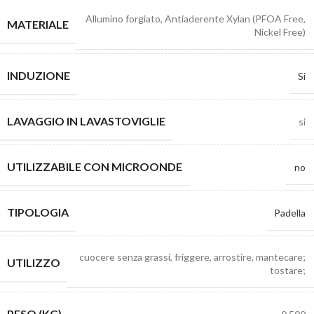
Allumino forgiato, Antiaderente Xylan (PFOA Free,
MATERIALE
Nickel Free)
INDUZIONE
Si
LAVAGGIO IN LAVASTOVIGLIE
si
UTILIZZABILE CON MICROONDE
no
TIPOLOGIA
Padella
cuocere senza grassi, friggere, arrostire, mantecare;
UTILIZZO
tostare;
PESO (KG)